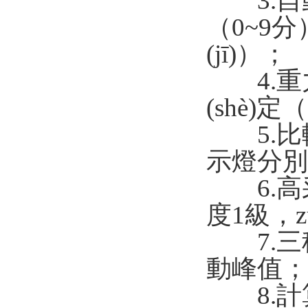
3.自動關(
（0~9分
(jī)）；
4.重力
(shè)定（9
5.比較
示燈分別
6.高采
度1級
7.三種
動峰值；
8.計算