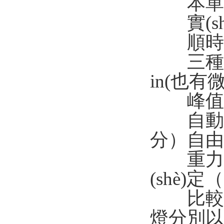
本單窗口
實(shí
順時針/
三種單位轉
in(也有
峰值保
自動關(gu
分）自由設
重力加速
(shè)定（
比較功能
燈分別以