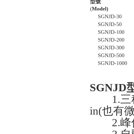
型號
(
Model)
SGNJD-30
SGNJD-50
SGNJD-100
SGNJD-200
SGNJD-300
SGNJD-500
SGNJD-1000
SGNJD
1.三種單
in(也有微
2.峰值