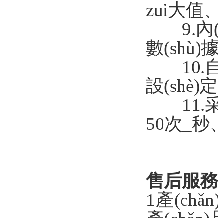
zui大值
9.內(n
數(shù)據
10.自
設(shè)
11.采樣點
50次_秒
售后服務(
1產(ch