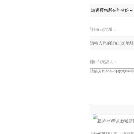
詳細(xì)地址：
補(bǔ)充說明：
驗(yàn)證碼：
請