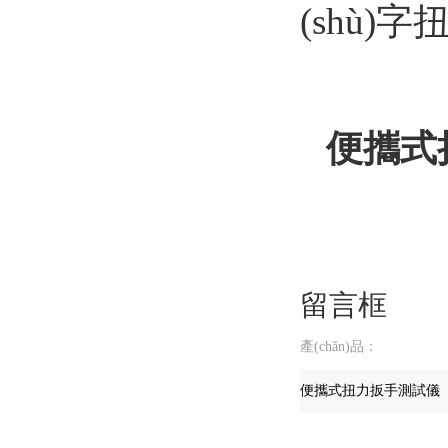
(shù)
便攜式
留言框
產(chǎn)品：