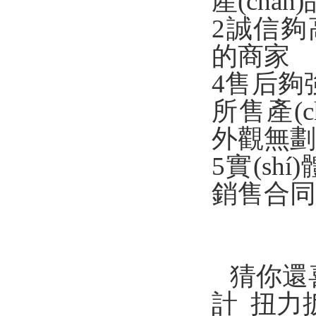
產(chǎn
2誠信夠
的商家
4售后夠強(
所售產(
外觀無劃傷
5實(sh
銷售合同
猜你還
計 扭力