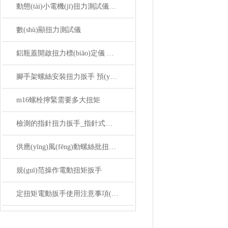
動態(tài)小電機(jī)扭力測試儀適用于高轉(zhuǎn)速或負(fù)載變化專用
數(shù)顯扭力測試儀
鋁瓶蓋開啟扭力標(biāo)定儀 鋁瓶蓋數(shù)顯扭力測試儀 電子扭矩測試儀
腳手架螺絲安裝扭力扳手 預(yù)置式扭力安裝扳手 預(yù)設(shè)扭矩安裝扳手
m16螺栓擰緊需要多大扭矩
檢測的指針扭力扳手_指針式扭力扳手生產(chǎn)廠商
供應(yīng)風(fēng)動螺絲批扭力校正儀10N.m 50N.m 350N.m廠家
規(guī)范操作電動扭矩扳手
定扭矩電動扳手使用注意事項(xiàng)