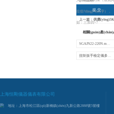
入計算結(jié)果（填寫
拉伯?dāng)?shù)字），
上一篇：
供應(yīng)5KN 
如：三加四=7
相關(guān)產(chǎn
SGAJN22-220N.m便攜式扭力測試儀 傳感器動力
扭矩扳手檢定儀多少錢
上海恒剛儀器儀表有限公司
地址：上海市松江區(qū)新橋鎮(zhèn)九新公路2888號5號樓