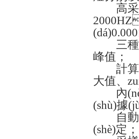
高采樣
2000H
(dá)0.0
三種顯示方
峰值；
計算功
大值
內(nèi
(shù)據
自動峰
(shè)定；