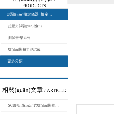
PRODUCTS
試驗(yàn)檢定儀器_檢定儀器
拉壓力試驗(yàn)機(jī)
測試臺/架系列
數(shù)顯扭力測試儀
更多分類
相關(guān)文章
/ ARTICLE
SGBF板環(huán)式數(shù)顯推拉力計使用前核心注意事項(xiàng)