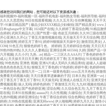
感谢您访问我们的网站，您可能还对以下资源感兴趣：
福利视频99-福利视频一区-福利手机电影-福利熟女导航-福利所导航-福
久久久久思思热
|
99日在线观看视频
|
久久久五月天
|
任你爽视频
|
天天干天
字>91麻豆精品国产
|
极品少妇XXXX精品少妇偷拍
|
国产精品美女
|
www
日本nghangse中文字幕
|
1024国产在线
|
久久婷婷丁香花综合网
|
91精品激情
合婷婷
|
武则天精品久久
|
国产性爱一级
|
色欲五月婷婷
|
久久99三级在线
开心亚洲久久开心
|
丁香五月激情视频在线
|
天天做天天干天天综合网
|
思
综合激情网
|
婷婷五月丁香91
|
婷婷99狠狠躁天天躁中文
|
激情淫乱男女
|
人
COM
|
91色五月
|
狠狠色婷婷7
|
色。 婷婷婷
|
五月婷婷综合色啪
|
天天日天
99热99热99热
|
久久久久人妻精品
|
亚洲综合网 665566
|
久婷
|
国精产品一
六月视频
|
久久小片
|
九热...av
|
精品一二三区久久AAA片
|
丁香色婷婷色手
成人
|
天天操天天日天天爽
|
四月婷婷五月丁香
|
五月激情站
|
91在线操逼
线
|
99色色热
|
亚洲色 视频
|
亚洲A片成人无码久久精品青桔
|
超碰人人超碰
色色色色色色五月先
|
狠狠五月丁香色婷
|
97色婷婷
|
婷婷午夜
|
色婷婷888
|
激情婷婷色色
|
激情六月一二
|
日本一级黄色电影
|
xxxx五月天色色
|
婷激情
免费看无码视频A级
|
天天日夜夜草进麻麻的子宫
|
日本久热
|
亚洲第一av
|
月丁香五月丁香五月丁香91
|
天天操无码
|
亚洲成人在线五月天
|
亚洲天堂
费视频观看
|
操人无码
|
婷婷色婷婷
|
丁香激情五月天
|
九九RE视频在线精
一本色综合色
|
国产色婷婷亚洲
|
涩综合网
|
久久综合色五月
|
九月丁香五月
彩在线
|
日本91在线播放
|
aaaaaa片
|
久久性视频
|
久碰综合
|
天天做综合网
九热99视频
|
婷婷亚洲综合
|
午夜丁香综合婷婷
|
综合色网站
|
色婷婷丁香五
婷婷
|
久99热在线观看
|
亚洲无码www
|
伊人啪啪网
|
婷婷九月久久
|
激情小
欧美在线
|
免费亚洲婷婷
|
色色婷婷丁香五月天
|
99爱视频在线播放
|
好大好