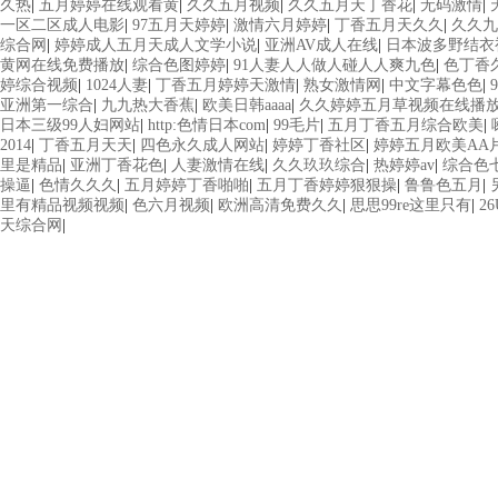
久热
|
五月婷婷在线观看黄
|
久久五月视频
|
久久五月天丁香花
|
无码激情
|
一区二区成人电影
|
97五月天婷婷
|
激情六月婷婷
|
丁香五月天久久
|
久久九
综合网
|
婷婷成人五月天成人文学小说
|
亚洲AV成人在线
|
日本波多野结衣
黄网在线免费播放
|
综合色图婷婷
|
91人妻人人做人碰人人爽九色
|
色丁香
婷综合视频
|
1024人妻
|
丁香五月婷婷天激情
|
熟女激情网
|
中文字幕色色
|
亚洲第一综合
|
九九热大香蕉
|
欧美日韩aaaa
|
久久婷婷五月草视频在线播
日本三级99人妇网站
|
http:色情日本com
|
99毛片
|
五月丁香五月综合欧美
|
2014
|
丁香五月天天
|
四色永久成人网站
|
婷婷丁香社区
|
婷婷五月欧美AA
里是精品
|
亚洲丁香花色
|
人妻激情在线
|
久久玖玖综合
|
热婷婷av
|
综合色
操逼
|
色情久久久
|
五月婷婷丁香啪啪
|
五月丁香婷婷狠狠操
|
鲁鲁色五月
|
里有精品视频视频
|
色六月视频
|
欧洲高清免费久久
|
思思99re这里只有
|
2
天综合网
|