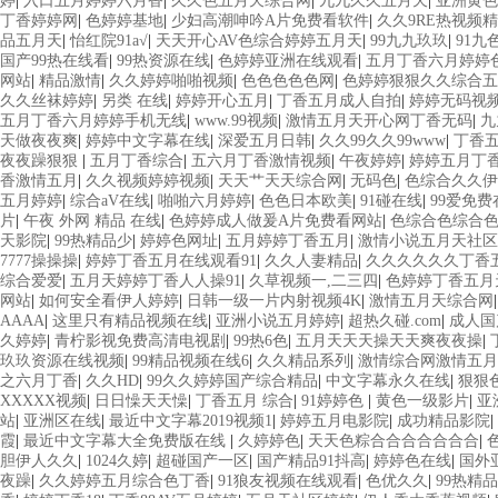
婷
|
入口五月婷婷六月香
|
久久色五月天综合网
|
九九久久五月天
|
亚洲黄色
丁香婷婷网
|
色婷婷基地
|
少妇高潮呻吟A片免费看软件
|
久久9RE热视频精
品五月天
|
怡红院91a√
|
天天开心AV色综合婷婷五月天
|
99九九玖玖
|
91九
国产99热在线看
|
99热资源在线
|
色婷婷亚洲在线观看
|
五月丁香六月婷婷
网站
|
精品激情
|
久久婷婷啪啪视频
|
色色色色色网
|
色婷婷狠狠久久综合五
久久丝袜婷婷
|
另类 在线
|
婷婷开心五月
|
丁香五月成人自拍
|
婷婷无码视
五月丁香六月婷婷手机无线
|
www.99视频
|
激情五月天开心网丁香无码
|
九
天做夜夜爽
|
婷婷中文字幕在线
|
深爱五月日韩
|
久久99久久99www
|
丁香
夜夜躁狠狠
|
五月丁香综合
|
五六月丁香激情视频
|
午夜婷婷
|
婷婷五月丁
香激情五月
|
久久视频婷婷视频
|
天天艹天天综合网
|
无码色
|
色综合久久伊
五月婷婷
|
综合aV在线
|
啪啪六月婷婷
|
色色日本欧美
|
91碰在线
|
99爱免
片
|
午夜 外网 精品 在线
|
色婷婷成人做爰A片免费看网站
|
色综合色综合
天影院
|
99热精品少
|
婷婷色网址
|
五月婷婷丁香五月
|
激情小说五月天社区
7777操操操
|
婷婷丁香五月在线观看91
|
久久人妻精品
|
久久久久久久丁香
综合爱爱
|
五月天婷婷丁香人人操91
|
久草视频一,二三四
|
色婷婷丁香五月
网站
|
如何安全看伊人婷婷
|
日韩一级一片内射视频4K
|
激情五月天综合网
AAAA
|
这里只有精品视频在线
|
亚洲小说五月婷婷
|
超热久碰.com
|
成人国
久婷婷
|
青柠影视免费高清电视剧
|
99热6色
|
五月天天天操天天爽夜夜操
|
玖玖资源在线视频
|
99精品视频在线6
|
久久精品系列
|
激情综合网激情五月
之六月丁香
|
久久HD
|
99久久婷婷国产综合精品
|
中文字幕永久在线
|
狠狠
XXXXX视频
|
日日懆天天懆
|
丁香五月 综合
|
91婷婷色
|
黄色一级影片
|
亚
站
|
亚洲区在线
|
最近中文字幕2019视频1
|
婷婷五月电影院
|
成功精品影院
|
霞
|
最近中文字幕大全免费版在线
|
久婷婷色
|
天天色粽合合合合合合合
|
胆伊人久久
|
1024久婷
|
超碰国产一区
|
国产精品91抖高
|
婷婷色在线
|
国外
夜躁
|
久久婷婷五月综合色丁香
|
91狼友视频在线观看
|
色优久久
|
99热精