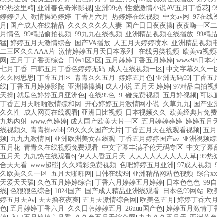
99热这里精
|
亚洲春色奇米影视
|
亚洲99热
|
性爱激情小说AV五月丁香花
|
婷婷伊人
|
激情操逼婷婷
|
丁香月六月
|
热婷婷在线视频
|
中文av网
|
97在
月
|
国产成人在线精品
|
久久久久久久人妻
|
国产日日夜夜操
|
夜夜嗨一区
月情色
|
99精品偷拍视频
|
99九九在线视频
|
亚洲精品视频在线播放
|
99精
猛
|
婷婷五月天激情综合
|
国产VA播放
|
人五月天婷婷喷水
|
亚洲精品视频
二三区久久AAA片
|
激情婷婷五月天日本系列
|
在线另类视频
|
欧美va视
网
|
五月丁了香蕉综合
|
日韩1区2区
|
五月婷婷丁香五月婷婷
|
www98日本
七月丁香
|
曰韩五月丁香色婷婷无码
|
成人在线视频一区
|
中文字幕久久一
久久网思思
|
丁香五月区
|
青青久久五月
|
婷婷五月色
|
亚洲无码99
|
丁香五
线
|
丁香五月婷婷影院
|
亚洲操操操
|
成人小说 五月天 婷婷
|
97精品自拍视
天操
|
就是色婷婷五月亚洲色
|
在线99色
|
91碰免费视频
|
五月婷视频
|
可以
丁香五月天啪啪激情综和网
|
开心婷婷五月激情网小说
|
久草九九
|
国产亚
久久性
|
成人网页在线观看
|
亚洲日比视频
|
日本视频久久
|
欧美经典片免费
九热内射
|
www.色婷婷
|
成人国产欧美大片一区
|
五月婷婷婷婷
|
婷婷五月
线视频久
|
青青操avbb
|
99久久久国产大片
|
丁香五月天在线观看视频
|
五月
频
|
九九九激情网
|
亚洲欧洲美女在线观
|
丁香五月婷婷国产av
|
亚洲视频综
五月花
|
青青久在线视频免费观看
|
中文字幕丰满孑伦无码专区
|
中文字幕
五月天
|
九九热在线观看6
|
伊人大香五月天
|
人人人人人人人人人草
|
99
合天天看
|
www超碰
|
久久精彩免费视频
|
色吧婷婷五月亚洲
|
97成人视频
|
久欧美久久一区
|
五月天啪啪网
|
日韩在线99
|
亚洲精品网站色视频
|
综合x
天爱天天舔
|
久色五月婷婷综合
|
丁香六月婷婷五月婷婷
|
日本色色色
|
99
线
|
色狠狠色综合
|
1024国产
|
国产成人精品亚洲线观看
|
日本色99网站
|
欧
婷五月天Av
|
天天撸夜夜爽
|
五月天激情综合网
|
欧美色五月
|
婷婷丁香六
色
|
五月婷婷丁香六月
|
久久日韩婷婷五月
|
26uuu国产色
|
婷婷五月激情丁