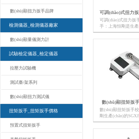
數(shù)顯扭力扳手品牌
可調(diào)式扭力
檢測儀器_檢測儀器廠家
手：上海恒剛是生產(c
(diào)式扭力扳手廠家
式扭力扳手國產(chǎn
數(shù)顯量儀測力計
調(diào)式扭力扳手
扭力扳手，預置可調
試驗檢定儀器_檢定儀器
手，表盤可調(dià
(chǎn)品，有需要可調(
拉壓力試驗機
測試臺/架系列
數(shù)顯扭力測試儀
數(shù)顯扭矩扳手
數(shù)顯扭矩扳手校
扭矩扳手_扭矩扳手價格
剛生產(chǎn)的S
手、扭矩起子的設備
預置式扭矩扳手
驗定力式扭力扳手
手、預置式扭力扳手