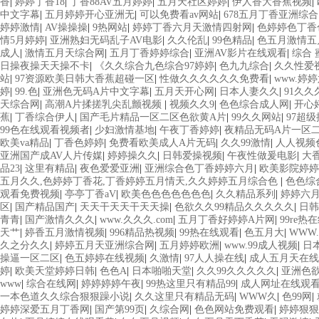
香
|
婷婷丁香18
|
丁香88AV五月婷婷
|
五月天社区婷婷
|
伊人香大香蕉视频
|
中文字幕
|
五月婷婷开心亚洲无
|
可以免费看av网站
|
678五月丁香亚洲综合
婷婷激情
|
AV操操操
|
9热网站
|
婷婷丁香六月天激情四射网
|
色婷婷色丁香
情5月婷婷
|
亚洲熟妇无码乱子AV电影
|
久久伦乱
|
99色精品
|
色五月激情五
成人
|
激情五月天综合网
|
五月丁香婷婷综合
|
亚洲AV影片在线观看
|
综合 
日操夜操天天操不卡
|
《久久综合九色综合97婷婷
|
色九九综合
|
久久性爱
站
|
97资源欧美日韩大香蕉超碰一区
|
性做久久久久久久免费看
|
www.婷
婷
|
99.色
|
亚洲色无码A片中文字幕
|
五月天开心网
|
日本人妻久久
|
91久久
天综合网
|
高潮A片揉搓乳尖乱颤视频
|
视频久久9
|
色色综合成人网
|
开心
蕉
|
丁香综合伊人
|
国产毛片精品一区二区色欲黄A片
|
99久久网站
|
97超
99色在线观看视频者
|
少妇激情基地
|
午夜丁香婷婷
|
夜精品无码A片一区
欧美va精品
|
丁香色婷婷
|
免费看欧美成人A片无码
|
久久99激情
|
人人视频
亚洲国产成AV人片传媒
|
婷婷操久久
|
日韩爱操视频
|
午夜性做爰电影
|
大
品23
|
这里有精品
|
夜色爱爱亚洲
|
亚洲综合色丁香婷婷六月
|
欧美影院婷婷
五月久久,色婷婷丁香花,丁香婷婷五月情天,久久婷婷五月综合色
|
色色综
观看免费视频
|
亭亭丁香aV
|
欧美色色色色色色色
|
久久精品系列
|
婷婷六
区
|
国产精品国产
|
天天干天天干天天操
|
色欲久久99精品久久久久久
|
日韩
青青
|
国产激情久久久
|
www.久久久.com
|
五月丁香好婷婷A片网
|
99re热
天艹
|
婷香五月激情视频
|
996精品热视频
|
99热在线观看
|
色五月大
|
WWW
久之分久久
|
婷婷五月天亚洲综合网
|
五月婷婷欧洲
|
www.99成人视频
|
日
操逼一区二区
|
色五婷婷在线视频
|
久激情
|
97人人操在线
|
成人五月天在线
婷
|
欧美天堂婷婷日韩
|
色色A
|
日本啪啪天堂
|
久久99久久久久久
|
亚洲色
www
|
综合在线网
|
婷婷婷婷午夜
|
99热这里只有精品99
|
成人网址在线观
一本色道久久综合狠狠躁小说
|
久久这里只有精品无码
|
WWW久
|
色99网
|
婷婷深爱五月丁香网
|
国产第99页
|
久综合网
|
色色网站免费观看
|
婷婷狠狠