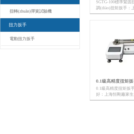
SGTG-100標準
調(diào)扭矩扳手：
扭轉(zhuǎn)彈簧試驗機
的SGTG-100可調(
置扭矩數(shù)值和發
扭力扳手
固件的擰緊扭矩達到預置
能自動發(fā)出訊號
伴有明顯的手...
電動扭力扳手
0.1級高精度扭矩扳
好：上海恒剛廠家生產(
扭矩扳手檢定儀是用
測試儀器，本款扭矩
(shù)字式智能儀表單
合設計，硬件擴
擴展...