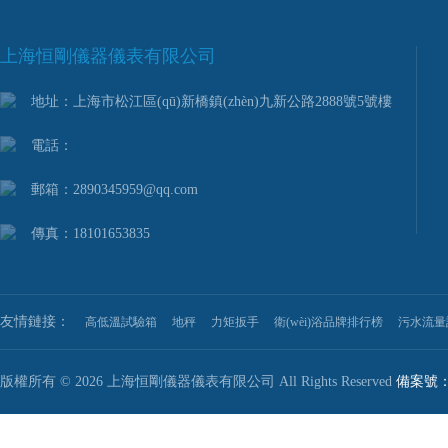
上海恒剛儀器儀表有限公司
地址：上海市松江區(qū)新橋鎮(zhèn)九新公路2888號5號樓
電話：
郵箱：2890345959@qq.com
傳真：18101653835
友情鏈接：
高低溫試驗箱
地秤
力矩扳手
衛(wèi)浴品牌排行榜
污水流量
版權所有 © 2026 上海恒剛儀器儀表有限公司 All Rights Reserved
備案號：滬