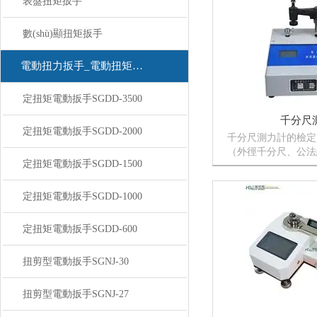
表盤扭矩扳手
手、扭力起子、螺絲
儀器和國產(chǎn)品
數(shù)顯扭矩扳手
電動扭力扳手_電動扭矩扳手
定扭矩電動扳手SGDD-3500
千分尺
定扭矩電動扳手SGDD-2000
千分尺測力計的檢定
（外徑千分尺、公法
定扭矩電動扳手SGDD-1500
顯千分尺、測深千
尺等）放入六角夾持
示意圖）并鎖緊。
定扭矩電動扳手SGDD-1000
開機清零按鈕，使顯
零。轉(zhuǎn)動橫...
定扭矩電動扳手SGDD-600
扭剪型電動扳手SGNJ-30
扭剪型電動扳手SGNJ-27