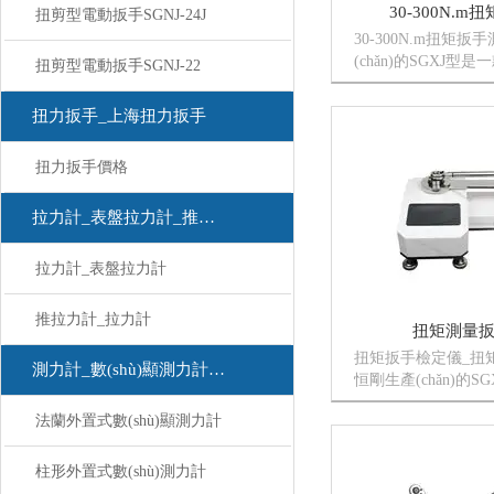
30-300N.
扭剪型電動扳手SGNJ-24J
30-300N.m扭矩
(chǎn)的SGXJ
扭剪型電動扳手SGNJ-22
手的測試儀器，本款
用數(shù)字式智能
扭力扳手_上海扭力扳手
浇M合設計，硬件
可以擴展開關量輸入
扭力扳手價格
拉力計_表盤拉力計_推拉力計
拉力計_表盤拉力計
推拉力計_拉力計
扭矩測量
扭矩扳手檢定儀_扭
測力計_數(shù)顯測力計_測力計
恒剛生產(chǎn)的
是一款用于檢定扭矩
法蘭外置式數(shù)顯測力計
本款扭矩扳手檢定儀采
能儀表單片機鑲?cè)胧浇
件擴充，軟件平臺活
柱形外置式數(shù)測力計
輸入...